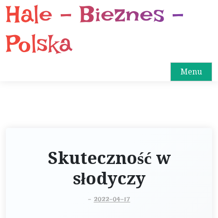
Hale – Bieznes –
S
k
i
Polska
p
t
o
Menu
c
o
n
t
e
n
Skuteczność w
t
słodyczy
-
2022-04-17