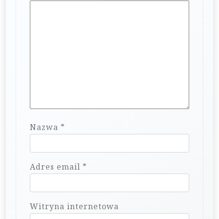
s
u
Nazwa
*
Adres email
*
Witryna internetowa