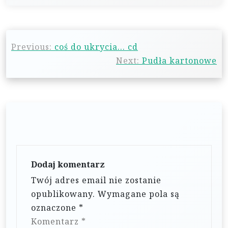
N
Previous:
coś do ukrycia… cd
a
Next:
Pudła kartonowe
w
i
g
a
c
j
Dodaj komentarz
a
Twój adres email nie zostanie
w
opublikowany.
Wymagane pola są
p
oznaczone
*
i
Komentarz
*