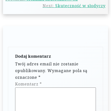
a
Next:
Skuteczność w słodyczy
w
i
g
a
c
j
Dodaj komentarz
a
Twój adres email nie zostanie
w
opublikowany.
Wymagane pola są
p
oznaczone
*
i
Komentarz
*
s
u