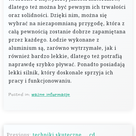
dlatego też można być pewnym ich trwałości
oraz solidności. Dzięki nim, można się
wybrać na niezapomnianą przygodę, która z
całą pewnością zostanie dobrze zapamiętana
przez każdego. Łodzie wykonane z
aluminium są, zarówno wytrzymałe, jak i
również bardzo lekkie, dlatego też potrafią
naprawdę szybko pływać. Ponadto posiadają
lekki silnik, który doskonale sprzyja ich
pracy i funkcjonowaniu.
Posted in:
ważne informacje
N
Previous:
techniki skuteczne…. cd