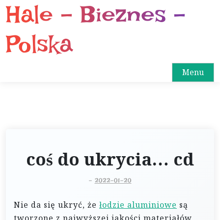
Hale – Bieznes –
S
k
i
Polska
p
t
o
Menu
c
o
n
t
e
n
coś do ukrycia… cd
t
-
2022-01-20
Nie da się ukryć, że
łodzie aluminiowe
są
tworzone z najwyższej jakości materiałów,