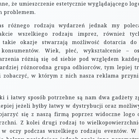
hne, że umieszczenie estetycznie wyglądającego log
ym problemem.
as różnego rodzaju wydarzeń jednak my pole
akcie wszelkiego rodzaju imprez, również ty
takie okazje stwarzają możliwość dotarcia do
 konsumentów. Wiek, płeć, wykształcenie – o
rzenia różnią się od siebie pod względem każde
rdziej różnorodna grupa odbiorców, tym lepiej tr
i zobaczyć, w którym z nich nasza reklama przyni
ki i łatwy sposób potrzebne są nam dwa gadżety z
epiej jeżeli byłby łatwy w dystrybucji oraz możliw
ojarzyć się z naszą firmą poprzez widoczne logo 
zchni. Z kolei drugi rodzaj to wielkopowierzchn
ą w oczy podczas wszelkiego rodzaju eventów. W