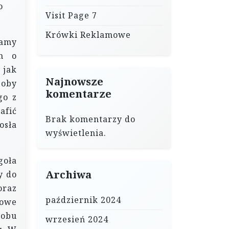
o
Visit Page 7
Krówki Reklamowe
camy
ch o
 jak
Najnowsze
soby
komentarze
go z
afić
Brak komentarzy do
osła
wyświetlenia.
goła
Archiwa
y do
oraz
październik 2024
iowe
 obu
wrzesień 2024