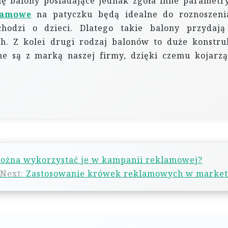
ię balony posiadające jednak zgoła inne parametr
lamowe
na patyczku będą idealne do roznoszen
chodzi o dzieci. Dlatego takie balony przydają
ch. Z kolei drugi rodzaj balonów to duże konstru
ne są z marką naszej firmy, dzięki czemu kojarzą
można wykorzystać je w kampanii reklamowej?
Next:
Zastosowanie krówek reklamowych w market