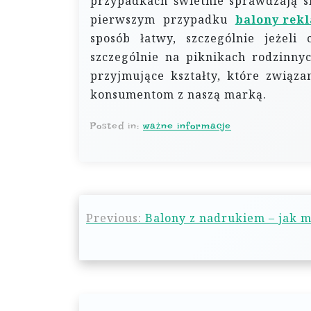
przypadkach świetnie sprawdzają s
pierwszym przypadku
balony rek
sposób łatwy, szczególnie jeżeli 
szczególnie na piknikach rodzinny
przyjmujące kształty, które związa
konsumentom z naszą marką.
Posted in:
ważne informacje
N
Previous:
Balony z nadrukiem – jak 
a
w
i
g