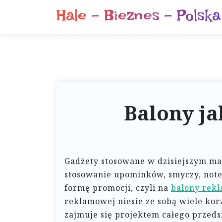
S
Hale – Bieznes – Polska
k
i
p
t
o
c
o
Balony j
n
t
e
n
Gadżety stosowane w dzisiejszym ma
t
stosowanie upominków, smyczy, notes
formę promocji, czyli na
balony rek
reklamowej niesie ze sobą wiele korz
zajmuje się projektem całego przed