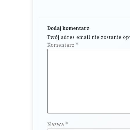
a
c
j
Dodaj komentarz
a
Twój adres email nie zostanie o
w
Komentarz
*
p
i
s
u
Nazwa
*