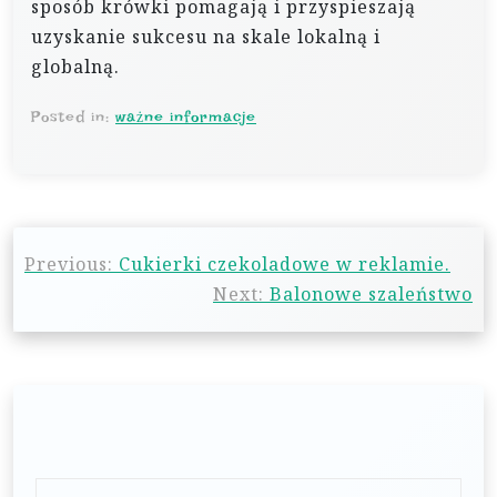
sposób krówki pomagają i przyspieszają
uzyskanie sukcesu na skale lokalną i
globalną.
Posted in:
ważne informacje
N
Previous:
Cukierki czekoladowe w reklamie.
a
Next:
Balonowe szaleństwo
w
i
g
a
c