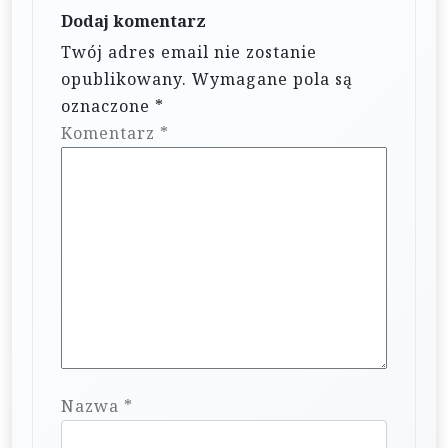
j
Dodaj komentarz
a
Twój adres email nie zostanie
w
opublikowany.
Wymagane pola są
p
oznaczone
*
i
Komentarz
*
s
u
Nazwa
*