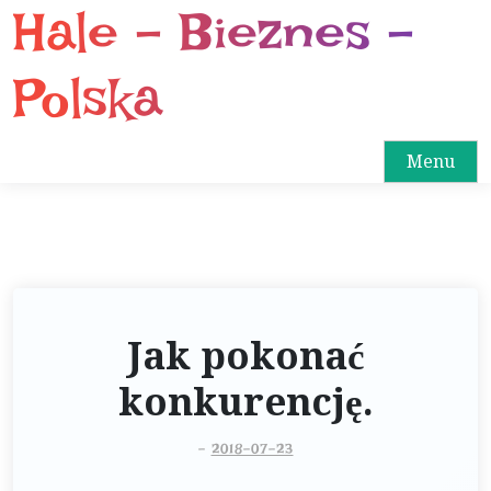
Hale – Bieznes –
S
k
i
Polska
p
t
o
Menu
c
o
n
t
e
n
Jak pokonać
t
konkurencję.
-
2018-07-23